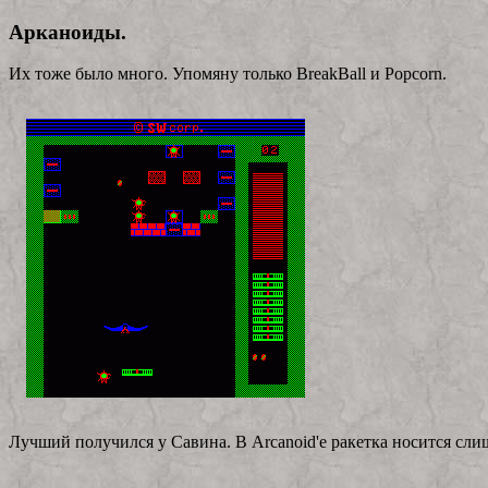
Арканоиды.
Их тоже было много. Упомяну только BreakBall и Popcorn.
Лучший получился у Савина. В Arcanoid'е ракетка носится слиш